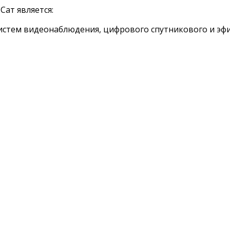
ат является:
истем видеонаблюдения, цифрового спутникового и эф